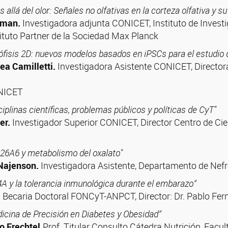
 allá del olor: Señales no olfativas en la corteza olfativa y 
rman.
Investigadora adjunta CONICET, Instituto de Invest
tuto Partner de la Sociedad Max Planck
ófisis 2D: nuevos modelos basados en iPSCs para el estudio d
ea Camilletti.
Investigadora Asistente CONICET, Directora
NICET
ciplinas científicas, problemas públicos y políticas de CyT"
er.
Investigador Superior CONICET, Director Centro de Cie
26A6 y metabolismo del oxalato"
 Najenson.
Investigadora Asistente, Departamento de Nefrol
A y la tolerancia inmunológica durante el embarazo”
.
Becaria Doctoral FONCyT-ANPCT, Director: Dr. Pablo F
icina de Precisión en Diabetes y Obesidad”
o Frechtel.
Prof. Titular Consulto Cátedra Nutrición, Facu