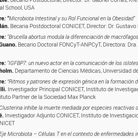
al School, USA
re
: "
Microbiota Intestinal y su Rol Funcional en la Obesidad"
lán.
Becaria Postdoctoral CONICET, Director: Dr. Gustav
re
:
"Brucella abortus modula la diferenciación de macrófagos
 Guano
.
Becario Doctoral FONCyT-ANPCyT, Directora: Dra
re
:
"IGFBP7: un nuevo actor en la comunicación de los islote
tholm.
Departamento de Ciencias Médicas, Universidad de
re
:
“Ritmos y patrones de expresión génica en la formación 
lli.
Investigador Principal CONICET, Instituto de Investig
tuto Partner de la Sociedad Max Planck
Clusterina inhibe la muerte mediada por especies reactivas d
é
.
Investigador Adjunto CONICET, Instituto de Investigaci
ONICET
Eje Microbiota – Células T en el contexto de enfermedades in