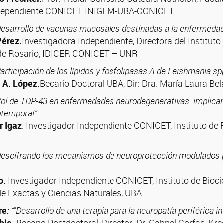
ndependiente CONICET INIGEM-UBA-CONICET
Desarrollo de vacunas mucosales destinadas a la enfermeda
Pérez.
Investigadora Independiente, Directora del Instituto
 de Rosario, IDICER CONICET – UNR
Participación de los lípidos y fosfolipasas A de Leishmania sp
 A. López.
Becario Doctoral UBA, Dir: Dra. María Laura 
Rol de TDP-43 en enfermedades neurodegenerativas: implicanci
temporal”
r Igaz
. Investigador Independiente CONICET, Instituto de 
Descifrando los mecanismos de neuroprotección modulados p
o.
Investigador Independiente CONICET, Instituto de Biocien
 de Exactas y Ciencias Naturales, UBA
re
:
“"Desarrollo de una terapia para la neuropatía periférica i
ble.
Becario Postdoctoral, Director: Dr. Gabriel Corfas, Kr