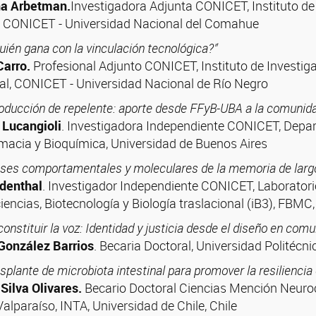
na Arbetman.
Investigadora Adjunta CONICET, Instituto de
 CONICET - Universidad Nacional del Comahue
uién gana con la vinculación tecnológica?”
Carro.
Profesional Adjunto CONICET, Instituto de Investi
ral, CONICET - Universidad Nacional de Río Negro
oducción de repelente: aporte desde FFyB-UBA a la comunid
a Lucangioli
. Investigadora Independiente CONICET, Dep
macia y Bioquímica, Universidad de Buenos Aires
ses comportamentales y moleculares de la memoria de larg
udenthal
. Investigador Independiente CONICET, Laboratori
ciencias, Biotecnología y Biología traslacional (iB3), FBM
onstituir la voz: Identidad y justicia desde el diseño en com
 González Barrios
. Becaria Doctoral, Universidad Politécni
asplante de microbiota intestinal para promover la resiliencia
Silva Olivares.
Becario Doctoral Ciencias Mención Neuroci
alparaíso, INTA, Universidad de Chile, Chile