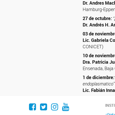
Dr. Andres Mac
Hamburg-Eppend
27 de octubre
:
“
Dr. Andrés H. A
03 de noviembr
Lic. Gabriela Co
CONICET)
10 de noviembr
Dra. Patricia 
Ensenada, Baja 
1 de diciembre
:
endoplasmatico"
Lic. Fabián In
Facebook
Twitter
Instagram
Youtube
INST
¿Qué 