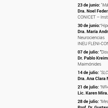
23 de junio:
"
Más
Dra. Noel Fede
CONICET – Insti
30 de junio
:
“Hip
Dra. María Andr
Neurociencias
INEU FLENI-CO
07 de julio
: "
Dis
Dr. Pablo Kreim
Maimónides
14 de julio
:
"SLC
Dra. Ana Clara
21 de julio
:
“NR4
Lic. Karen Mira
28 de julio
:
“Med
Prof. Dr. Gustav