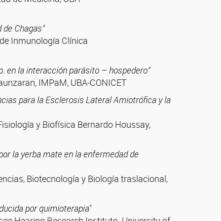
d de Chagas”
 de Inmunología Clínica
p. en la interacción parásito – hospedero”
Belaunzaran, IMPaM, UBA-CONICET
as para la Esclerosis Lateral Amiotrófica y la
Fisiología y Biofísica Bernardo Houssay,
or la yerba mate en la enfermedad de
cias, Biotecnología y Biología traslacional,
nducida por quimioterapia"
esge Hearing Research Institute -University of