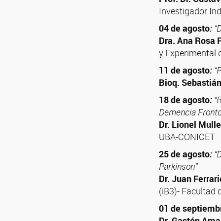
Investigador I
04 de agosto
:
“
Dra. Ana Rosa 
y Experimental
11 de agosto
:
“
Bioq. Sebastián
18 de agosto
:
“
Demencia Fronto
Dr. Lionel Mulle
UBA-CONICET
25 de agosto
:
“
Parkinson”
Dr. Juan Ferrari
(iB3)- Facultad
01 de septiemb
Dr. Gastón Ama