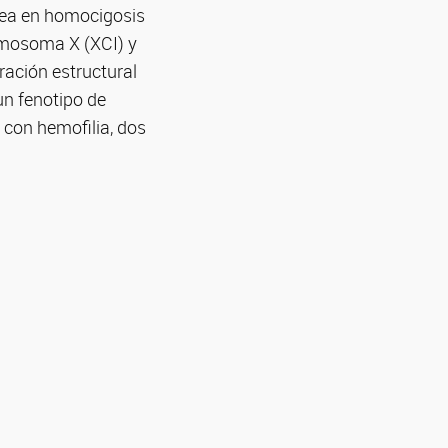
sea en homocigosis
omosoma X (XCI) y
eración estructural
un fenotipo de
con hemofilia, dos