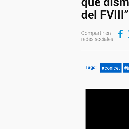
que dism
del FVIII
Compar
C
Compartir en
redes sociales
Tags:
#conicet
#i