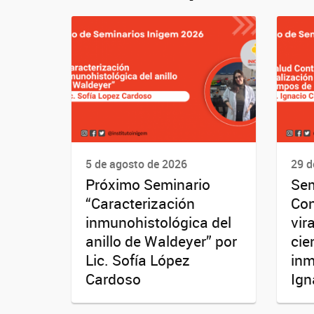
5 de agosto de 2026
29 d
Próximo Seminario
Sem
“Caracterización
Con
inmunohistológica del
vir
anillo de Waldeyer” por
cie
Lic. Sofía López
inm
Cardoso
Ign