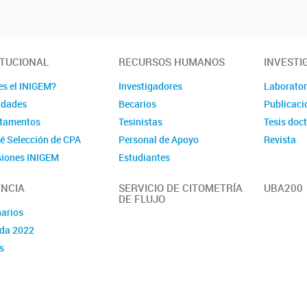
ITUCIONAL
RECURSOS HUMANOS
INVESTI
es el INIGEM?
Investigadores
Laborator
idades
Becarios
Publicaci
tamentos
Tesinistas
Tesis doc
é Selección de CPA
Personal de Apoyo
Revista
iones INIGEM
Estudiantes
NCIA
SERVICIO DE CITOMETRÍA
UBA200
DE FLUJO
arios
da 2022
s