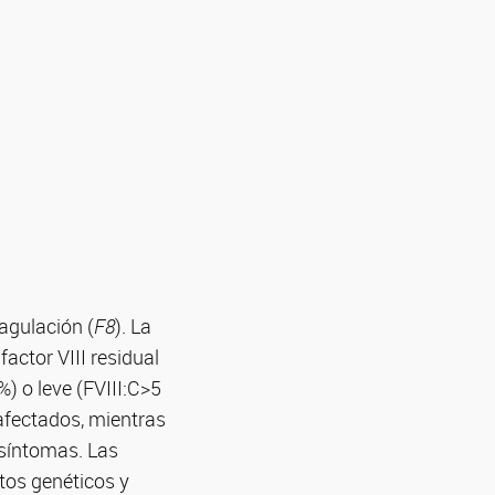
oagulación (
F8
). La
actor VIII residual
%) o leve (FVIII:C>5
afectados, mientras
 síntomas. Las
tos genéticos y