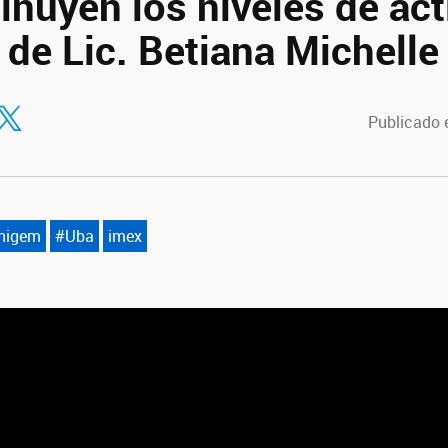
inuyen los niveles de act
” de Lic. Betiana Michelle
tir en Facebook
ompartir en Twitter
Publicado 
nigem
#Uba
imex