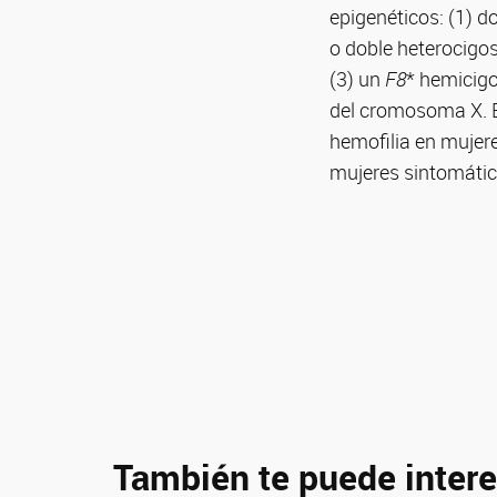
epigenéticos: (1) d
o doble heterocigos
(3) un
F8
* hemicig
del cromosoma X. En
hemofilia en mujer
mujeres sintomátic
También te puede intere