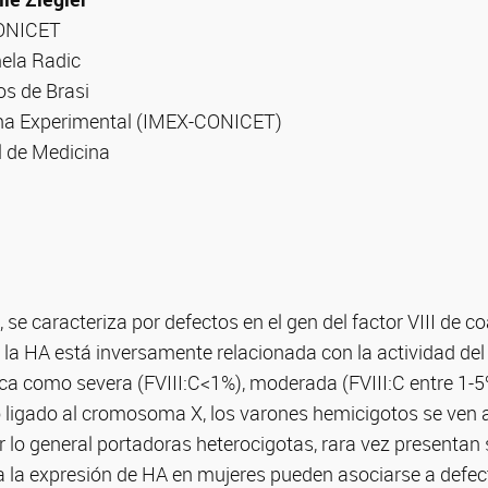
CONICET
mela Radic
os de Brasi
ina Experimental (IMEX-CONICET)
 de Medicina
 se caracteriza por defectos en el gen del factor VIII de c
 la HA está inversamente relacionada con la actividad del f
ifica como severa (FVIII:C<1%), moderada (FVIII:C entre 1-5
 ligado al cromosoma X, los varones hemicigotos se ven 
r lo general portadoras heterocigotas, rara vez presentan
 la expresión de HA en mujeres pueden asociarse a defec