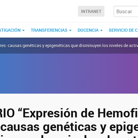
INTRANET
STIGACIÓN
TRANSFERENCIAS
DOCENCIA
SERVICIO DE 
: causas genéticas y epigenéticas que disminuyen los niveles de activid
O “Expresión de Hemofil
 causas genéticas y epig