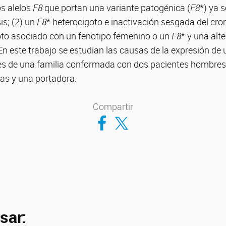
os alelos
F8
que portan una variante patogénica (
F8
*) ya 
is; (2) un
F8
* heterocigoto e inactivación sesgada del cr
oto asociado con un fenotipo femenino o un
F8
* y una alt
 este trabajo se estudian las causas de la expresión de 
es de una familia conformada con dos pacientes hombres 
as y una portadora.
Compartir
Compartir en Facebook
Compartir en Twitter
sar: