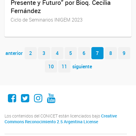
Presente y Futuro” por Bioq. Cecilia
Fernández
Ciclo de Seminarios INIGEM 2023
Navegador de artículos
anterior
2
3
4
5
6
7
8
9
10
11
siguiente
Facebook
Twitter
Instagram
Youtube
Los contenidos del CONICET están licenciados bajo
Creative
Commons Reconocimiento 2.5 Argentina License