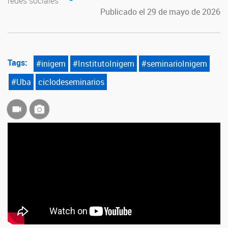
redes sociales
Publicado el 29 de mayo de 2026
Tags:
#inigem
#InstitutoInigem
#seminarioInigem
#Uba
ciclodeseminarios