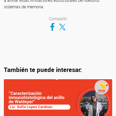
a aliviar estas limitaciones estructurales de nuestros
sistemas de memoria
Compartir
Compartir en Facebook
Compartir en Twitter
También te puede interesar: