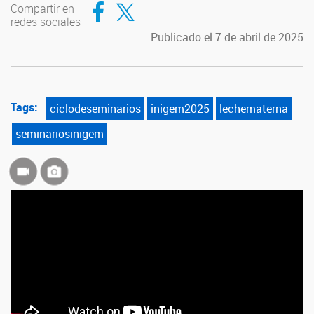
Compartir en Facebook
Compartir en Twitter
Compartir en
redes sociales
Publicado el 7 de abril de 2025
Tags:
ciclodeseminarios
inigem2025
lechematerna
seminariosinigem