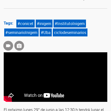
Tags:
#conicet
#inigem
#InstitutoInigem
#seminarioInigem
#Uba
ciclodeseminarios
El próximo lunes 29° de junio a las 12:30 h tendrá lugar el