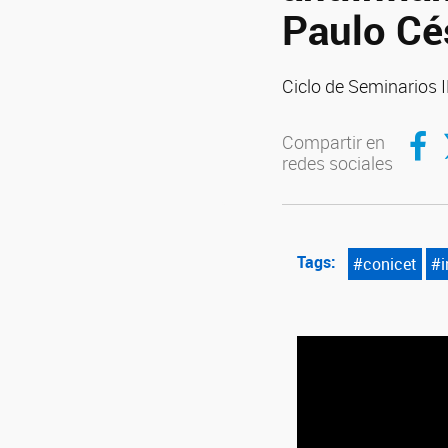
Paulo Cé
Ciclo de Seminarios
Compar
C
Compartir en
redes sociales
Tags:
#conicet
#i