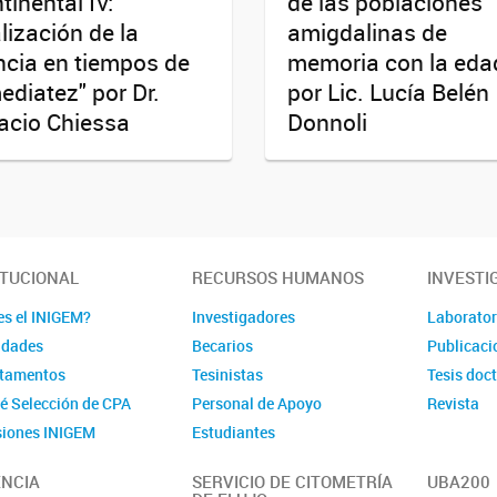
tinental IV:
de las poblaciones
alización de la
amigdalinas de
ncia en tiempos de
memoria con la eda
ediatez" por Dr.
por Lic. Lucía Belén
acio Chiessa
Donnoli
ITUCIONAL
RECURSOS HUMANOS
INVESTI
es el INIGEM?
Investigadores
Laborator
idades
Becarios
Publicaci
tamentos
Tesinistas
Tesis doc
é Selección de CPA
Personal de Apoyo
Revista
iones INIGEM
Estudiantes
NCIA
SERVICIO DE CITOMETRÍA
UBA200