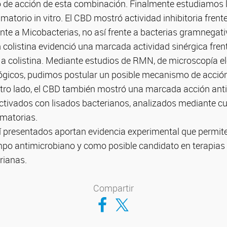
de acción de esta combinación. Finalmente estudiamos 
atorio in vitro. El CBD mostró actividad inhibitoria frent
nte a Micobacterias, no así frente a bacterias gramnegat
colistina evidenció una marcada actividad sinérgica fren
s a colistina. Mediante estudios de RMN, de microscopía e
lógicos, pudimos postular un posible mecanismo de acció
tro lado, el CBD también mostró una marcada acción anti
activados con lisados bacterianos, analizados mediante cu
amatorias.
 presentados aportan evidencia experimental que permite re
po antimicrobiano y como posible candidato en terapias
rianas.
Compartir
Compartir en Facebook
Compartir en Twitter