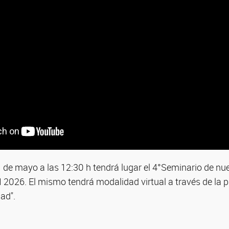
 de mayo a las 12:30 h tendrá lugar el 4°Seminario de nue
2026. El mismo tendrá modalidad virtual a través de la
ad".