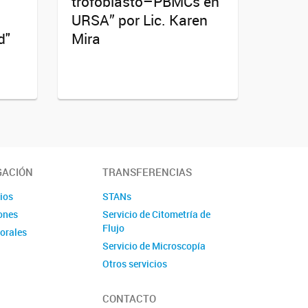
trofoblasto–PBMCs en
URSA” por Lic. Karen
d"
Mira
GACIÓN
TRANSFERENCIAS
ios
STANs
ones
Servicio de Citometría de
Flujo
torales
Servicio de Microscopía
Otros servicios
CONTACTO