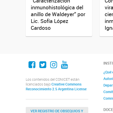
“Caracterización
Con
inmunohistológica del
vir
anillo de Waldeyer” por
cie
Lic. Sofía López
inm
Cardoso
Ign
Facebook
Twitter
Instagram
Youtube
INST
¿Qué 
Autor
Los contenidos del CONICET están
licenciados bajo
Creative Commons
Depar
Reconocimiento 2.5 Argentina License
Comit
Comis
DOCE
VER REGISTRO DE OBSEQUIOS Y