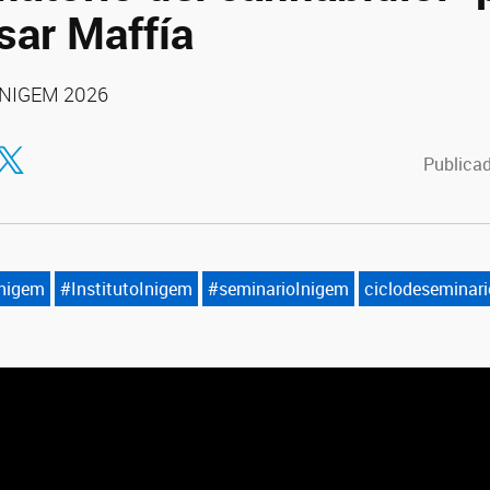
sar Maffía
 INIGEM 2026
tir en Facebook
ompartir en Twitter
Publicad
nigem
#InstitutoInigem
#seminarioInigem
ciclodeseminari