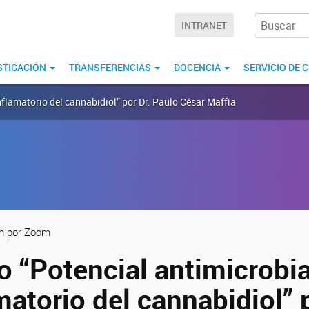
INTRANET
STIGACIÓN
TRANSFERENCIAS
DOCENCIA
SERVICIO DE 
nflamatorio del cannabidiol” por Dr. Paulo César Maffía
 h por Zoom
o “Potencial antimicrobi
matorio del cannabidiol” 