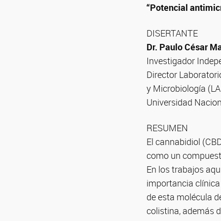
“Potencial antimic
DISERTANTE
Dr. Paulo César Ma
Investigador Inde
Director Laboratori
y Microbiología (L
Universidad Nacio
RESUMEN
El cannabidiol (CBD
como un compuesto 
En los trabajos aq
importancia clínic
de esta molécula d
colistina, además 