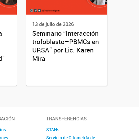
13 de julio de 2026
a
Seminario “Interacción
trofoblasto–PBMCs en
URSA” por Lic. Karen
d"
Mira
GACIÓN
TRANSFERENCIAS
ios
STANs
ones
Servicio de Citometría de