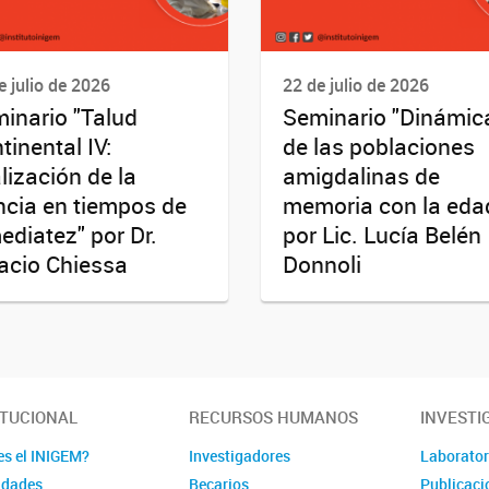
e julio de 2026
22 de julio de 2026
inario "Talud
Seminario "Dinámic
tinental IV:
de las poblaciones
alización de la
amigdalinas de
ncia en tiempos de
memoria con la eda
ediatez" por Dr.
por Lic. Lucía Belén
acio Chiessa
Donnoli
ITUCIONAL
RECURSOS HUMANOS
INVESTI
es el INIGEM?
Investigadores
Laborator
idades
Becarios
Publicaci