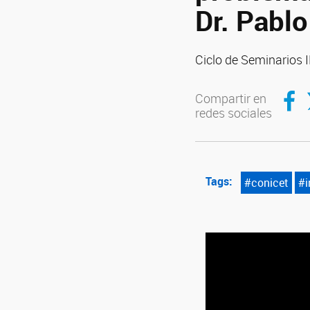
Dr. Pabl
Ciclo de Seminarios
Compar
C
Compartir en
redes sociales
Tags:
#conicet
#i