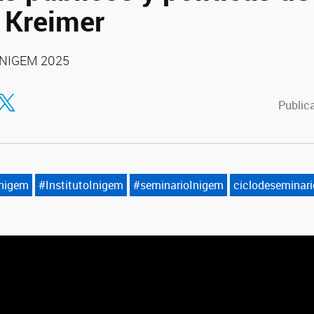
o Kreimer
 INIGEM 2025
tir en Facebook
ompartir en Twitter
Publica
nigem
#InstitutoInigem
#seminarioInigem
ciclodeseminari