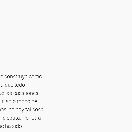
los construya como
ya que todo
ue las cuestiones
 un solo modo de
más, no hay tal cosa
n disputa. Por otra
ue ha sido