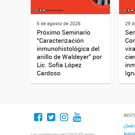
5 de agosto de 2026
29 d
Próximo Seminario
Sem
“Caracterización
Con
inmunohistológica del
vir
anillo de Waldeyer” por
cie
Lic. Sofía López
inm
Cardoso
Ign
Facebook
Twitter
Instagram
Youtube
INST
¿Qué 
Autor
Los contenidos del CONICET están